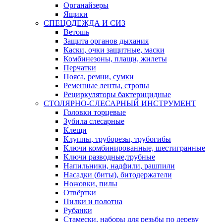
Органайзеры
Ящики
СПЕЦОДЕЖДА И СИЗ
Ветошь
Защита органов дыхания
Каски, очки защитные, маски
Комбинезоны, плащи, жилеты
Перчатки
Пояса, ремни, сумки
Ременные ленты, стропы
Рециркуляторы бактерицидные
СТОЛЯРНО-СЛЕСАРНЫЙ ИНСТРУМЕНТ
Головки торцевые
Зубила слесарные
Клещи
Клуппы, труборезы, трубогибы
Ключи комбинированные, шестигранные
Ключи разводные,трубные
Напильники, надфили, рашпили
Насадки (биты), битодержатели
Ножовки, пилы
Отвёртки
Пилки и полотна
Рубанки
Стамески, наборы для резьбы по дереву