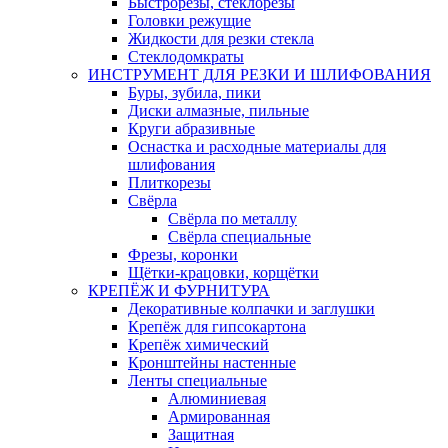
Быстрорезы, стеклорезы
Головки режущие
Жидкости для резки стекла
Стеклодомкраты
ИНСТРУМЕНТ ДЛЯ РЕЗКИ И ШЛИФОВАНИЯ
Буры, зубила, пики
Диски алмазные, пильные
Круги абразивные
Оснастка и расходные материалы для
шлифования
Плиткорезы
Свёрла
Свёрла по металлу
Свёрла специальные
Фрезы, коронки
Щётки-крацовки, корщётки
КРЕПЁЖ И ФУРНИТУРА
Декоративные колпачки и заглушки
Крепёж для гипсокартона
Крепёж химический
Кронштейны настенные
Ленты специальные
Алюминиевая
Армированная
Защитная