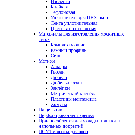
Изолента
Клейкая
Тефлоновая
Уплотнитель для ПВХ окон
Лента уплотнительная
Цветная и сигнальная
Материалы для изготовления москитных
сеток
Комплектующие
Рамный профиль
Сетка
Метизы
Анкеры
Гвозди
Дюбели
Дюбель-гвозди
Заклёпки
Метрический крепёж
Пластины монтажные
Хомуты
Нащельник
Перфорированный крепёж
Приспособления для укладки плитки и
напольных покрытий
ПСУЛ и ленты для окон