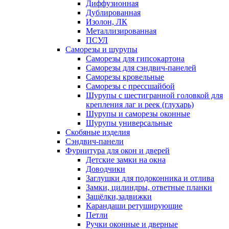
Диффузионная
Дублированная
Изолон, ЛК
Металлизированная
ПСУЛ
Саморезы и шурупы
Саморезы для гипсокартона
Саморезы для сэндвич-панелей
Саморезы кровельные
Саморезы с прессшайбой
Шурупы с шестигранной головкой для
крепления лаг и реек (глухарь)
Шурупы и саморезы оконные
Шурупы универсальные
Скобяные изделия
Сэндвич-панели
Фурнитура для окон и дверей
Детские замки на окна
Доводчики
Заглушки для подоконника и отлива
Замки, цилиндры, ответные планки
Защёлки,задвижки
Карандаши ретуширующие
Петли
Ручки оконные и дверные