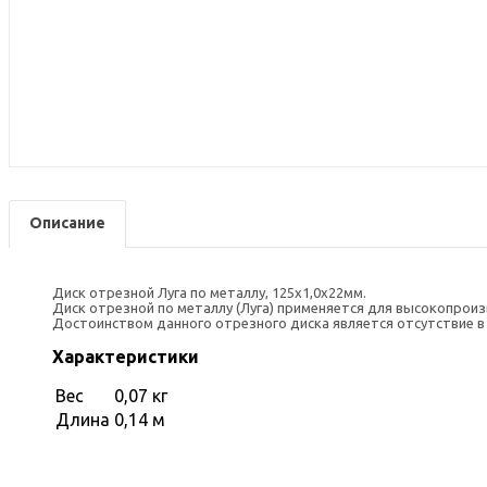
Описание
Диск отрезной Луга по металлу, 125х1,0х22мм.
Диск отрезной по металлу (Луга) применяется для высокопрои
Достоинством данного отрезного диска является отсутствие в 
Характеристики
Вес
0,07 кг
Длина
0,14 м