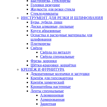
Быстрорезы, стеклорезы
Головки режущие
Жидкости для резки стекла
Стеклодомкраты
ИНСТРУМЕНТ ДЛЯ РЕЗКИ И ШЛИФОВАНИЯ
Буры, зубила, пики
Диски алмазные, пильные
Круги абразивные
Оснастка и расходные материалы для
шлифования
Плиткорезы
Свёрла
Свёрла по металлу
Свёрла специальные
Фрезы, коронки
Щётки-крацовки, корщётки
КРЕПЁЖ И ФУРНИТУРА
Декоративные колпачки и заглушки
Крепёж для гипсокартона
Крепёж химический
Кронштейны настенные
Ленты специальные
Алюминиевая
Армированная
Защитная