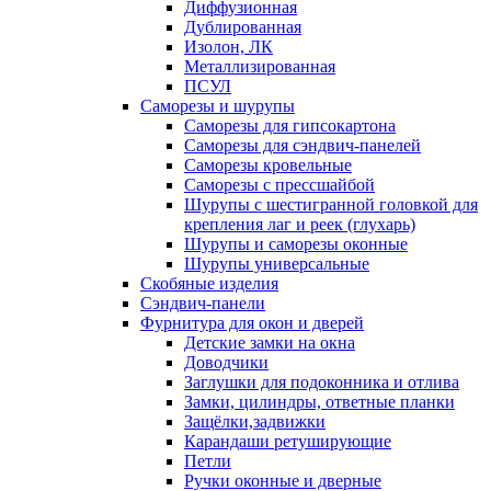
Диффузионная
Дублированная
Изолон, ЛК
Металлизированная
ПСУЛ
Саморезы и шурупы
Саморезы для гипсокартона
Саморезы для сэндвич-панелей
Саморезы кровельные
Саморезы с прессшайбой
Шурупы с шестигранной головкой для
крепления лаг и реек (глухарь)
Шурупы и саморезы оконные
Шурупы универсальные
Скобяные изделия
Сэндвич-панели
Фурнитура для окон и дверей
Детские замки на окна
Доводчики
Заглушки для подоконника и отлива
Замки, цилиндры, ответные планки
Защёлки,задвижки
Карандаши ретуширующие
Петли
Ручки оконные и дверные