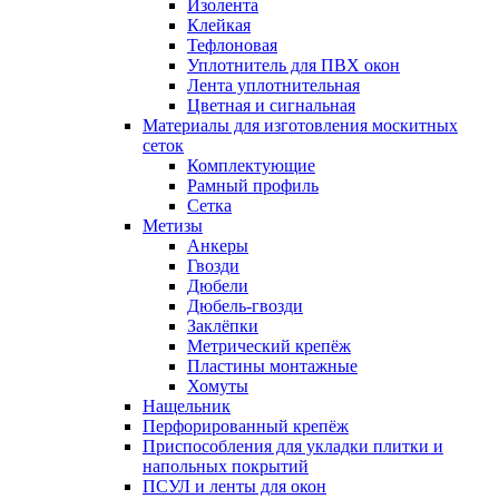
Изолента
Клейкая
Тефлоновая
Уплотнитель для ПВХ окон
Лента уплотнительная
Цветная и сигнальная
Материалы для изготовления москитных
сеток
Комплектующие
Рамный профиль
Сетка
Метизы
Анкеры
Гвозди
Дюбели
Дюбель-гвозди
Заклёпки
Метрический крепёж
Пластины монтажные
Хомуты
Нащельник
Перфорированный крепёж
Приспособления для укладки плитки и
напольных покрытий
ПСУЛ и ленты для окон