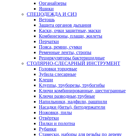
Органайзеры
Ящики
СПЕЦОДЕЖДА И СИЗ
Ветошь
Защита органов дыхания
Каски, очки защитные, маски
Комбинезоны, плащи, жилеты
Перчатки
Пояса, ремни, сумки
Ременные ленты, стропы
Рециркуляторы бактерицидные
СТОЛЯРНО-СЛЕСАРНЫЙ ИНСТРУМЕНТ
Головки торцевые
Зубила слесарные
Клещи
Клуппы, труборезы, трубогибы
Ключи комбинированные, шестигранные
Ключи разводные,трубные
Напильники, надфили, рашпили
Насадки (биты), битодержатели
Ножовки, пилы
Отвёртки
Пилки и полотна
Рубанки
Стамески, наборы для резьбы по дереву