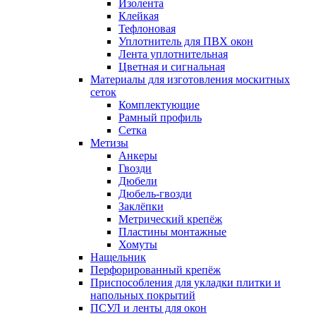
Изолента
Клейкая
Тефлоновая
Уплотнитель для ПВХ окон
Лента уплотнительная
Цветная и сигнальная
Материалы для изготовления москитных
сеток
Комплектующие
Рамный профиль
Сетка
Метизы
Анкеры
Гвозди
Дюбели
Дюбель-гвозди
Заклёпки
Метрический крепёж
Пластины монтажные
Хомуты
Нащельник
Перфорированный крепёж
Приспособления для укладки плитки и
напольных покрытий
ПСУЛ и ленты для окон