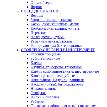
Органайзеры
Ящики
СПЕЦОДЕЖДА И СИЗ
Ветошь
Защита органов дыхания
Каски, очки защитные, маски
Комбинезоны, плащи, жилеты
Перчатки
Пояса, ремни, сумки
Ременные ленты, стропы
Рециркуляторы бактерицидные
СТОЛЯРНО-СЛЕСАРНЫЙ ИНСТРУМЕНТ
Головки торцевые
Зубила слесарные
Клещи
Клуппы, труборезы, трубогибы
Ключи комбинированные, шестигранные
Ключи разводные,трубные
Напильники, надфили, рашпили
Насадки (биты), битодержатели
Ножовки, пилы
Отвёртки
Пилки и полотна
Рубанки
Стамески, наборы для резьбы по дереву