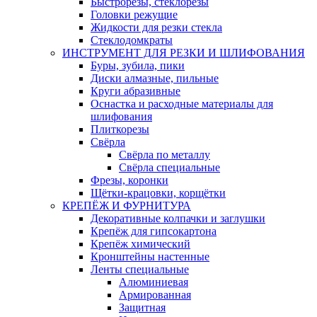
Быстрорезы, стеклорезы
Головки режущие
Жидкости для резки стекла
Стеклодомкраты
ИНСТРУМЕНТ ДЛЯ РЕЗКИ И ШЛИФОВАНИЯ
Буры, зубила, пики
Диски алмазные, пильные
Круги абразивные
Оснастка и расходные материалы для
шлифования
Плиткорезы
Свёрла
Свёрла по металлу
Свёрла специальные
Фрезы, коронки
Щётки-крацовки, корщётки
КРЕПЁЖ И ФУРНИТУРА
Декоративные колпачки и заглушки
Крепёж для гипсокартона
Крепёж химический
Кронштейны настенные
Ленты специальные
Алюминиевая
Армированная
Защитная