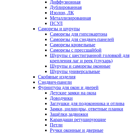
Диффузионная
Дублированная
Изолон, ЛК
Металлизированная
ПСУЛ
Саморезы и шурупы
Саморезы для гипсокартона
Саморезы для сэндвич-панелей
Саморезы кровельные
Саморезы с прессшайбой
Шурупы с шестигранной головкой для
крепления лаг и реек (глухарь)
Шурупы и саморезы оконные
Шурупы универсальные
Скобяные изделия
Сэндвич-панели
Фурнитура для окон и дверей
Детские замки на окна
Доводчики
Заглушки для подоконника и отлива
Замки, цилиндры, ответные планки
Защёлки,задвижки
Карандаши ретуширующие
Петли
Ручки оконные и дверные