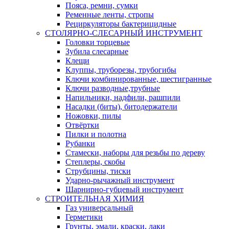
Пояса, ремни, сумки
Ременные ленты, стропы
Рециркуляторы бактерицидные
СТОЛЯРНО-СЛЕСАРНЫЙ ИНСТРУМЕНТ
Головки торцевые
Зубила слесарные
Клещи
Клуппы, труборезы, трубогибы
Ключи комбинированные, шестигранные
Ключи разводные,трубные
Напильники, надфили, рашпили
Насадки (биты), битодержатели
Ножовки, пилы
Отвёртки
Пилки и полотна
Рубанки
Стамески, наборы для резьбы по дереву
Степлеры, скобы
Струбцины, тиски
Ударно-рычажный инструмент
Шарнирно-губцевый инструмент
СТРОИТЕЛЬНАЯ ХИМИЯ
Газ универсальный
Герметики
Грунты, эмали, краски, лаки