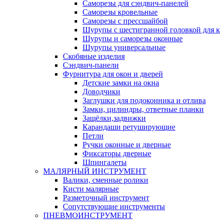
Саморезы для сэндвич-панелей
Саморезы кровельные
Саморезы с прессшайбой
Шурупы с шестигранной головкой для кр
Шурупы и саморезы оконные
Шурупы универсальные
Скобяные изделия
Сэндвич-панели
Фурнитура для окон и дверей
Детские замки на окна
Доводчики
Заглушки для подоконника и отлива
Замки, цилиндры, ответные планки
Защёлки,задвижки
Карандаши ретуширующие
Петли
Ручки оконные и дверные
Фиксаторы дверные
Шпингалеты
МАЛЯРНЫЙ ИНСТРУМЕНТ
Валики, сменные ролики
Кисти малярные
Разметочный инструмент
Сопутствующие инструменты
ПНЕВМОИНСТРУМЕНТ