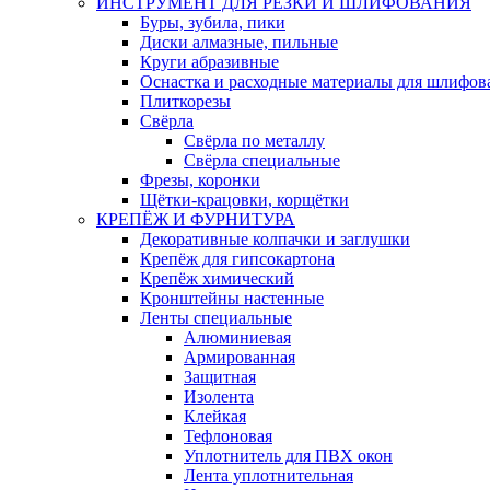
ИНСТРУМЕНТ ДЛЯ РЕЗКИ И ШЛИФОВАНИЯ
Буры, зубила, пики
Диски алмазные, пильные
Круги абразивные
Оснастка и расходные материалы для шлифов
Плиткорезы
Свёрла
Свёрла по металлу
Свёрла специальные
Фрезы, коронки
Щётки-крацовки, корщётки
КРЕПЁЖ И ФУРНИТУРА
Декоративные колпачки и заглушки
Крепёж для гипсокартона
Крепёж химический
Кронштейны настенные
Ленты специальные
Алюминиевая
Армированная
Защитная
Изолента
Клейкая
Тефлоновая
Уплотнитель для ПВХ окон
Лента уплотнительная