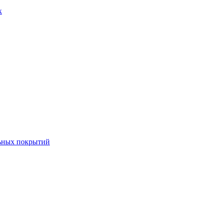
к
льных покрытий