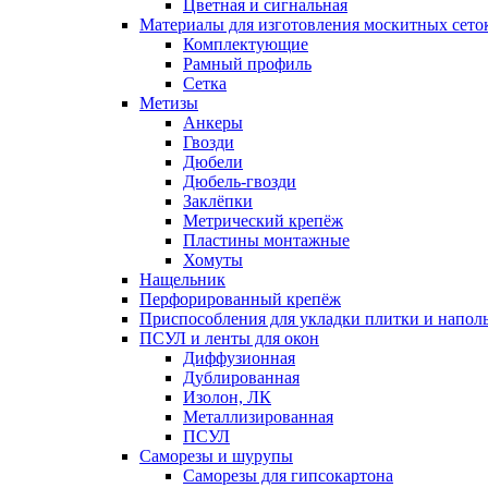
Цветная и сигнальная
Материалы для изготовления москитных сето
Комплектующие
Рамный профиль
Сетка
Метизы
Анкеры
Гвозди
Дюбели
Дюбель-гвозди
Заклёпки
Метрический крепёж
Пластины монтажные
Хомуты
Нащельник
Перфорированный крепёж
Приспособления для укладки плитки и напо
ПСУЛ и ленты для окон
Диффузионная
Дублированная
Изолон, ЛК
Металлизированная
ПСУЛ
Саморезы и шурупы
Саморезы для гипсокартона