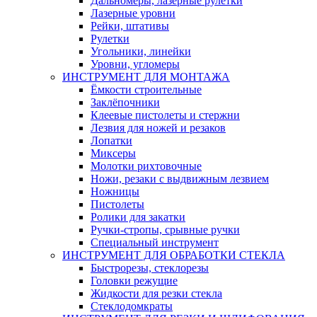
Дальномеры, лазерные рулетки
Лазерные уровни
Рейки, штативы
Рулетки
Угольники, линейки
Уровни, угломеры
ИНСТРУМЕНТ ДЛЯ МОНТАЖА
Ёмкости строительные
Заклёпочники
Клеевые пистолеты и стержни
Лезвия для ножей и резаков
Лопатки
Миксеры
Молотки рихтовочные
Ножи, резаки с выдвижным лезвием
Ножницы
Пистолеты
Ролики для закатки
Ручки-стропы, срывные ручки
Специальный инструмент
ИНСТРУМЕНТ ДЛЯ ОБРАБОТКИ СТЕКЛА
Быстрорезы, стеклорезы
Головки режущие
Жидкости для резки стекла
Стеклодомкраты