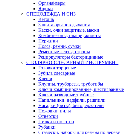
Органайзеры
Ящики
СПЕЦОДЕЖДА И СИЗ
Ветошь
Защита органов дыхания
Каски, очки защитные, маски
Комбинезоны, плащи, жилеты
Перчатки
Пояса, ремни, сумки
Ременные ленты, стропы
Рециркуляторы бактерицидные
СТОЛЯРНО-СЛЕСАРНЫЙ ИНСТРУМЕНТ
Головки торцевые
Зубила слесарные
Клещи
Клуппы, труборезы, трубогибы
Ключи комбинированные, шестигранные
Ключи разводные,трубные
Напильники, надфили, рашпили
Насадки (биты), битодержатели
Ножовки, пилы
Отвёртки
Пилки и полотна
Рубанки
Стамески, наборы для резьбы по дереву