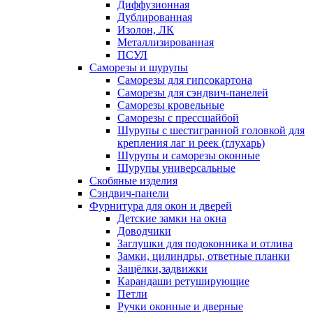
Диффузионная
Дублированная
Изолон, ЛК
Металлизированная
ПСУЛ
Саморезы и шурупы
Саморезы для гипсокартона
Саморезы для сэндвич-панелей
Саморезы кровельные
Саморезы с прессшайбой
Шурупы с шестигранной головкой для
крепления лаг и реек (глухарь)
Шурупы и саморезы оконные
Шурупы универсальные
Скобяные изделия
Сэндвич-панели
Фурнитура для окон и дверей
Детские замки на окна
Доводчики
Заглушки для подоконника и отлива
Замки, цилиндры, ответные планки
Защёлки,задвижки
Карандаши ретуширующие
Петли
Ручки оконные и дверные