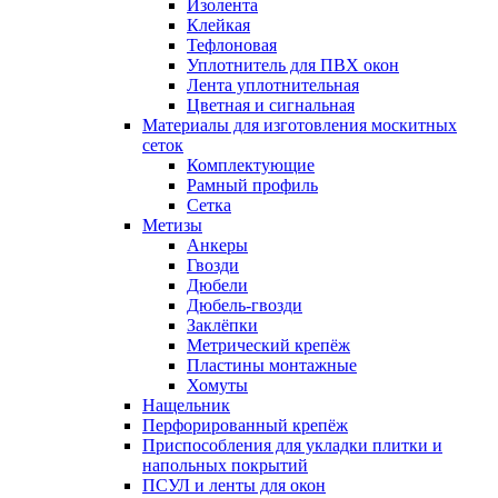
Изолента
Клейкая
Тефлоновая
Уплотнитель для ПВХ окон
Лента уплотнительная
Цветная и сигнальная
Материалы для изготовления москитных
сеток
Комплектующие
Рамный профиль
Сетка
Метизы
Анкеры
Гвозди
Дюбели
Дюбель-гвозди
Заклёпки
Метрический крепёж
Пластины монтажные
Хомуты
Нащельник
Перфорированный крепёж
Приспособления для укладки плитки и
напольных покрытий
ПСУЛ и ленты для окон