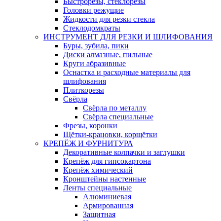
Быстрорезы, стеклорезы
Головки режущие
Жидкости для резки стекла
Стеклодомкраты
ИНСТРУМЕНТ ДЛЯ РЕЗКИ И ШЛИФОВАНИЯ
Буры, зубила, пики
Диски алмазные, пильные
Круги абразивные
Оснастка и расходные материалы для
шлифования
Плиткорезы
Свёрла
Свёрла по металлу
Свёрла специальные
Фрезы, коронки
Щётки-крацовки, корщётки
КРЕПЁЖ И ФУРНИТУРА
Декоративные колпачки и заглушки
Крепёж для гипсокартона
Крепёж химический
Кронштейны настенные
Ленты специальные
Алюминиевая
Армированная
Защитная