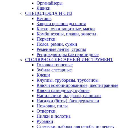
Органайзеры
Ящики
СПЕЦОДЕЖДА И СИЗ
Ветошь
Защита органов дыхания
Каски, очки защитные, маски
Комбинезоны, плащи, жилеты
Перчатки
Пояса, ремни, сумки
Ременные ленты, стропы
Рециркуляторы бактерицидные
СТОЛЯРНО-СЛЕСАРНЫЙ ИНСТРУМЕНТ
Головки торцевые
Зубила слесарные
Клещи
Клуппы, труборезы, трубогибы
Ключи комбинированные, шестигранные
Ключи разводные,трубные
Напильники, надфили, рашпили
Насадки (биты), битодержатели
Ножовки, пилы
Отвёртки
Пилки и полотна
Рубанки
Стамески, наборы для резьбы по дереву