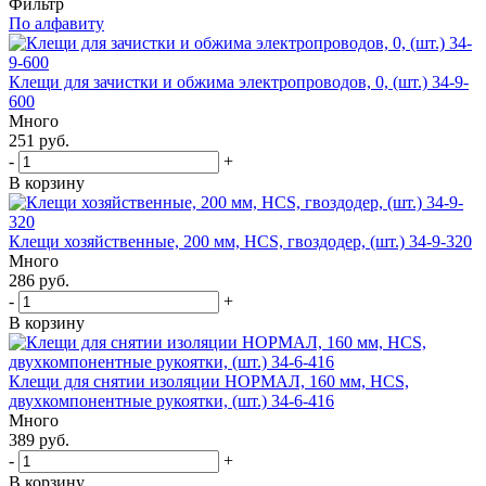
Фильтр
По алфавиту
Клещи для зачистки и обжима электропроводов, 0, (шт.) 34-9-
600
Много
251 руб.
-
+
В корзину
Клещи хозяйственные, 200 мм, HCS, гвоздодер, (шт.) 34-9-320
Много
286 руб.
-
+
В корзину
Клещи для снятии изоляции НОРМАЛ, 160 мм, HCS,
двухкомпонентные рукоятки, (шт.) 34-6-416
Много
389 руб.
-
+
В корзину