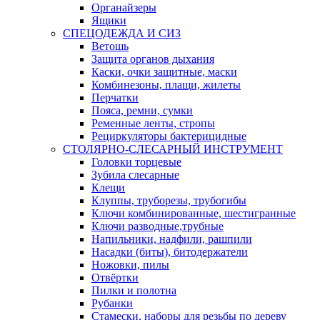
Органайзеры
Ящики
СПЕЦОДЕЖДА И СИЗ
Ветошь
Защита органов дыхания
Каски, очки защитные, маски
Комбинезоны, плащи, жилеты
Перчатки
Пояса, ремни, сумки
Ременные ленты, стропы
Рециркуляторы бактерицидные
СТОЛЯРНО-СЛЕСАРНЫЙ ИНСТРУМЕНТ
Головки торцевые
Зубила слесарные
Клещи
Клуппы, труборезы, трубогибы
Ключи комбинированные, шестигранные
Ключи разводные,трубные
Напильники, надфили, рашпили
Насадки (биты), битодержатели
Ножовки, пилы
Отвёртки
Пилки и полотна
Рубанки
Стамески, наборы для резьбы по дереву