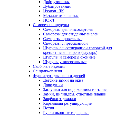
Диффузионная
Дублированная
Изолон, ЛК
Металлизированная
ПСУЛ
Саморезы и шурупы
Саморезы для гипсокартона
Саморезы для сэндвич-панелей
Саморезы кровельные
Саморезы с прессшайбой
Шурупы с шестигранной головкой для
крепления лаг и реек (глухарь)
Шурупы и саморезы оконные
Шурупы универсальные
Скобяные изделия
Сэндвич-панели
Фурнитура для окон и дверей
Детские замки на окна
Доводчики
Заглушки для подоконника и отлива
Замки, цилиндры, ответные планки
Защёлки,задвижки
Карандаши ретуширующие
Петли
Ручки оконные и дверные