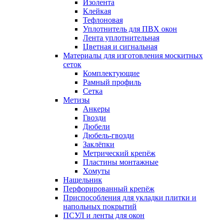
Изолента
Клейкая
Тефлоновая
Уплотнитель для ПВХ окон
Лента уплотнительная
Цветная и сигнальная
Материалы для изготовления москитных
сеток
Комплектующие
Рамный профиль
Сетка
Метизы
Анкеры
Гвозди
Дюбели
Дюбель-гвозди
Заклёпки
Метрический крепёж
Пластины монтажные
Хомуты
Нащельник
Перфорированный крепёж
Приспособления для укладки плитки и
напольных покрытий
ПСУЛ и ленты для окон