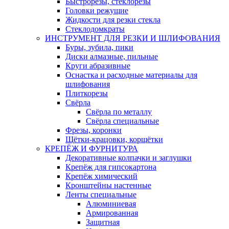
Быстрорезы, стеклорезы
Головки режущие
Жидкости для резки стекла
Стеклодомкраты
ИНСТРУМЕНТ ДЛЯ РЕЗКИ И ШЛИФОВАНИЯ
Буры, зубила, пики
Диски алмазные, пильные
Круги абразивные
Оснастка и расходные материалы для
шлифования
Плиткорезы
Свёрла
Свёрла по металлу
Свёрла специальные
Фрезы, коронки
Щётки-крацовки, корщётки
КРЕПЁЖ И ФУРНИТУРА
Декоративные колпачки и заглушки
Крепёж для гипсокартона
Крепёж химический
Кронштейны настенные
Ленты специальные
Алюминиевая
Армированная
Защитная