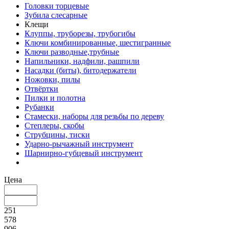
Головки торцевые
Зубила слесарные
Клещи
Клуппы, труборезы, трубогибы
Ключи комбинированные, шестигранные
Ключи разводные,трубные
Напильники, надфили, рашпили
Насадки (биты), битодержатели
Ножовки, пилы
Отвёртки
Пилки и полотна
Рубанки
Стамески, наборы для резьбы по дереву
Степлеры, скобы
Струбцины, тиски
Ударно-рычажный инструмент
Шарнирно-губцевый инструмент
Цена
251
578
906