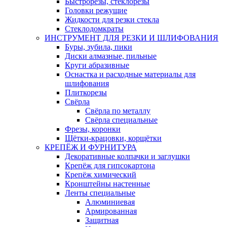
Быстрорезы, стеклорезы
Головки режущие
Жидкости для резки стекла
Стеклодомкраты
ИНСТРУМЕНТ ДЛЯ РЕЗКИ И ШЛИФОВАНИЯ
Буры, зубила, пики
Диски алмазные, пильные
Круги абразивные
Оснастка и расходные материалы для
шлифования
Плиткорезы
Свёрла
Свёрла по металлу
Свёрла специальные
Фрезы, коронки
Щётки-крацовки, корщётки
КРЕПЁЖ И ФУРНИТУРА
Декоративные колпачки и заглушки
Крепёж для гипсокартона
Крепёж химический
Кронштейны настенные
Ленты специальные
Алюминиевая
Армированная
Защитная