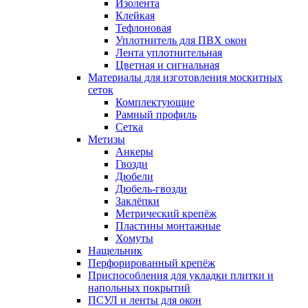
Изолента
Клейкая
Тефлоновая
Уплотнитель для ПВХ окон
Лента уплотнительная
Цветная и сигнальная
Материалы для изготовления москитных
сеток
Комплектующие
Рамный профиль
Сетка
Метизы
Анкеры
Гвозди
Дюбели
Дюбель-гвозди
Заклёпки
Метрический крепёж
Пластины монтажные
Хомуты
Нащельник
Перфорированный крепёж
Приспособления для укладки плитки и
напольных покрытий
ПСУЛ и ленты для окон