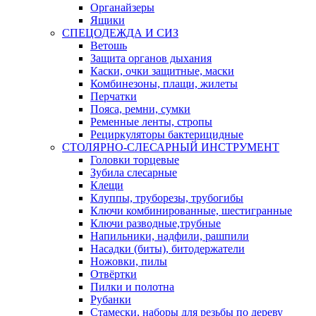
Органайзеры
Ящики
СПЕЦОДЕЖДА И СИЗ
Ветошь
Защита органов дыхания
Каски, очки защитные, маски
Комбинезоны, плащи, жилеты
Перчатки
Пояса, ремни, сумки
Ременные ленты, стропы
Рециркуляторы бактерицидные
СТОЛЯРНО-СЛЕСАРНЫЙ ИНСТРУМЕНТ
Головки торцевые
Зубила слесарные
Клещи
Клуппы, труборезы, трубогибы
Ключи комбинированные, шестигранные
Ключи разводные,трубные
Напильники, надфили, рашпили
Насадки (биты), битодержатели
Ножовки, пилы
Отвёртки
Пилки и полотна
Рубанки
Стамески, наборы для резьбы по дереву