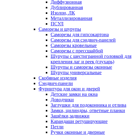
Диффузионная
Дублированная
Изолон, ЛК
Металлизированная
ПСУЛ
Саморезы и шурупы
Саморезы для гипсокартона
Саморезы для сэндвич-панелей
Саморезы кровельные
Саморезы с прессшайбой
Шурупы с шестигранной головкой для
крепления лаг и реек (глухарь)
Шурупы и саморезы оконные
Шурупы универсальные
Скобяные изделия
Сэндвич-панели
Фурнитура для окон и дверей
Детские замки на окна
Доводчики
Заглушки для подоконника и отлива
Замки, цилиндры, ответные планки
Защёлки,задвижки
Карандаши ретуширующие
Петли
Ручки оконные и дверные