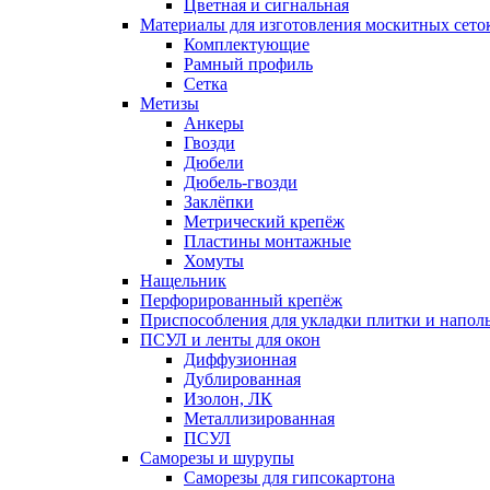
Цветная и сигнальная
Материалы для изготовления москитных сето
Комплектующие
Рамный профиль
Сетка
Метизы
Анкеры
Гвозди
Дюбели
Дюбель-гвозди
Заклёпки
Метрический крепёж
Пластины монтажные
Хомуты
Нащельник
Перфорированный крепёж
Приспособления для укладки плитки и напо
ПСУЛ и ленты для окон
Диффузионная
Дублированная
Изолон, ЛК
Металлизированная
ПСУЛ
Саморезы и шурупы
Саморезы для гипсокартона