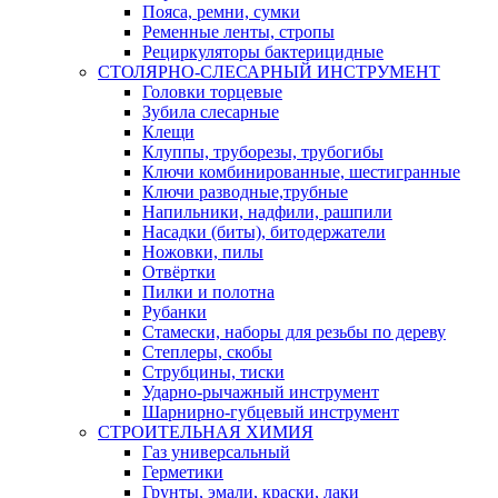
Пояса, ремни, сумки
Ременные ленты, стропы
Рециркуляторы бактерицидные
СТОЛЯРНО-СЛЕСАРНЫЙ ИНСТРУМЕНТ
Головки торцевые
Зубила слесарные
Клещи
Клуппы, труборезы, трубогибы
Ключи комбинированные, шестигранные
Ключи разводные,трубные
Напильники, надфили, рашпили
Насадки (биты), битодержатели
Ножовки, пилы
Отвёртки
Пилки и полотна
Рубанки
Стамески, наборы для резьбы по дереву
Степлеры, скобы
Струбцины, тиски
Ударно-рычажный инструмент
Шарнирно-губцевый инструмент
СТРОИТЕЛЬНАЯ ХИМИЯ
Газ универсальный
Герметики
Грунты, эмали, краски, лаки