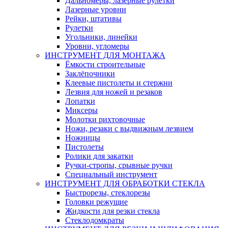
Дальномеры, лазерные рулетки
Лазерные уровни
Рейки, штативы
Рулетки
Угольники, линейки
Уровни, угломеры
ИНСТРУМЕНТ ДЛЯ МОНТАЖА
Ёмкости строительные
Заклёпочники
Клеевые пистолеты и стержни
Лезвия для ножей и резаков
Лопатки
Миксеры
Молотки рихтовочные
Ножи, резаки с выдвижным лезвием
Ножницы
Пистолеты
Ролики для закатки
Ручки-стропы, срывные ручки
Специальный инструмент
ИНСТРУМЕНТ ДЛЯ ОБРАБОТКИ СТЕКЛА
Быстрорезы, стеклорезы
Головки режущие
Жидкости для резки стекла
Стеклодомкраты