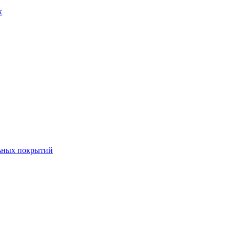
к
льных покрытий