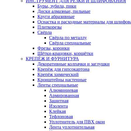
ИНСТРУМЕНТ ДЛЯ РЕЗКИ И ШЛИФОВАНИЯ
Буры, зубила, пики
Диски алмазные, пильные
Круги абразивные
Оснастка и расходные материалы для шлифов
Плиткорезы
Свёрла
Свёрла по металлу
Свёрла специальные
Фрезы, коронки
Щётки-крацовки, корщётки
КРЕПЁЖ И ФУРНИТУРА
Декоративные колпачки и заглушки
Крепёж для гипсокартона
Крепёж химический
Кронштейны настенные
Ленты специальные
Алюминиевая
Армированная
Защитная
Изолента
Клейкая
Тефлоновая
Уплотнитель для ПВХ окон
Лента уплотнительная