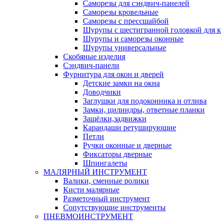
Саморезы для сэндвич-панелей
Саморезы кровельные
Саморезы с прессшайбой
Шурупы с шестигранной головкой для кр
Шурупы и саморезы оконные
Шурупы универсальные
Скобяные изделия
Сэндвич-панели
Фурнитура для окон и дверей
Детские замки на окна
Доводчики
Заглушки для подоконника и отлива
Замки, цилиндры, ответные планки
Защёлки,задвижки
Карандаши ретуширующие
Петли
Ручки оконные и дверные
Фиксаторы дверные
Шпингалеты
МАЛЯРНЫЙ ИНСТРУМЕНТ
Валики, сменные ролики
Кисти малярные
Разметочный инструмент
Сопутствующие инструменты
ПНЕВМОИНСТРУМЕНТ