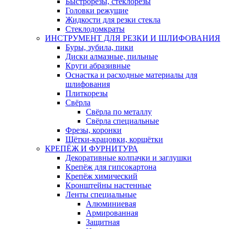
Быстрорезы, стеклорезы
Головки режущие
Жидкости для резки стекла
Стеклодомкраты
ИНСТРУМЕНТ ДЛЯ РЕЗКИ И ШЛИФОВАНИЯ
Буры, зубила, пики
Диски алмазные, пильные
Круги абразивные
Оснастка и расходные материалы для
шлифования
Плиткорезы
Свёрла
Свёрла по металлу
Свёрла специальные
Фрезы, коронки
Щётки-крацовки, корщётки
КРЕПЁЖ И ФУРНИТУРА
Декоративные колпачки и заглушки
Крепёж для гипсокартона
Крепёж химический
Кронштейны настенные
Ленты специальные
Алюминиевая
Армированная
Защитная