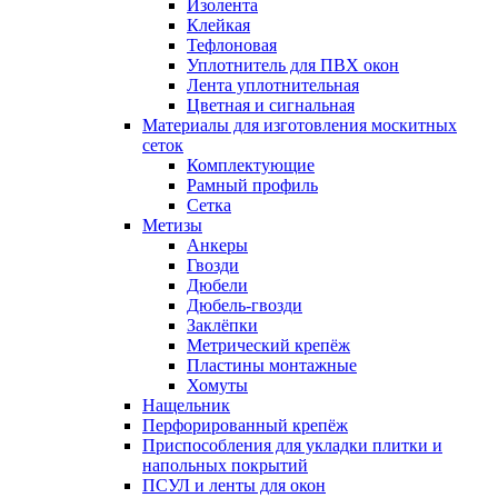
Изолента
Клейкая
Тефлоновая
Уплотнитель для ПВХ окон
Лента уплотнительная
Цветная и сигнальная
Материалы для изготовления москитных
сеток
Комплектующие
Рамный профиль
Сетка
Метизы
Анкеры
Гвозди
Дюбели
Дюбель-гвозди
Заклёпки
Метрический крепёж
Пластины монтажные
Хомуты
Нащельник
Перфорированный крепёж
Приспособления для укладки плитки и
напольных покрытий
ПСУЛ и ленты для окон