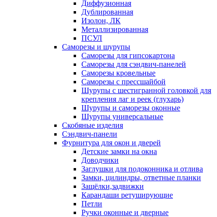
Диффузионная
Дублированная
Изолон, ЛК
Металлизированная
ПСУЛ
Саморезы и шурупы
Саморезы для гипсокартона
Саморезы для сэндвич-панелей
Саморезы кровельные
Саморезы с прессшайбой
Шурупы с шестигранной головкой для
крепления лаг и реек (глухарь)
Шурупы и саморезы оконные
Шурупы универсальные
Скобяные изделия
Сэндвич-панели
Фурнитура для окон и дверей
Детские замки на окна
Доводчики
Заглушки для подоконника и отлива
Замки, цилиндры, ответные планки
Защёлки,задвижки
Карандаши ретуширующие
Петли
Ручки оконные и дверные