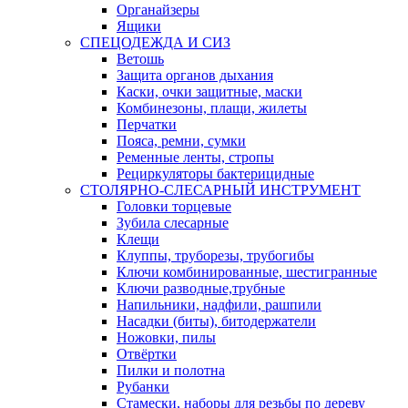
Органайзеры
Ящики
СПЕЦОДЕЖДА И СИЗ
Ветошь
Защита органов дыхания
Каски, очки защитные, маски
Комбинезоны, плащи, жилеты
Перчатки
Пояса, ремни, сумки
Ременные ленты, стропы
Рециркуляторы бактерицидные
СТОЛЯРНО-СЛЕСАРНЫЙ ИНСТРУМЕНТ
Головки торцевые
Зубила слесарные
Клещи
Клуппы, труборезы, трубогибы
Ключи комбинированные, шестигранные
Ключи разводные,трубные
Напильники, надфили, рашпили
Насадки (биты), битодержатели
Ножовки, пилы
Отвёртки
Пилки и полотна
Рубанки
Стамески, наборы для резьбы по дереву