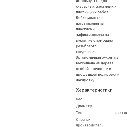
используется для
слесарных, жестяных и
плотницких работ.
Бойки молотка
изготовлены из
пластика и
зафиксированы на
рукоятке с помощью
резьбового
соединения.
Эргономичная рукоятка
выполнена из дерева
особой прочности и
прошедшей полировку и
лакировку.
Характеристики
Вес
Диаметр
Тип
рихто
Страна-
производитель