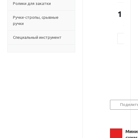
Ролики для закатки
бойками
(Германия)
1 200
Ручки-стропы, срывные
ручки
Достат
Специальный инструмент
Поделит
Мини
сумм