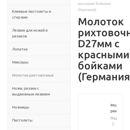
красными бойками
(Германия)
Клеевые пистолеты и
стержни
Молоток
рихтовоч
Лезвия для ножей и
резаков
D27мм с
Лопатки
красными
бойками
Миксеры
(Германия
Молотки рихтовочные
Ножи, резаки с
выдвижным лезвием
Молоток
Ножницы
рихтовоч
D27мм
Подробне
Пистолеты
с
красными