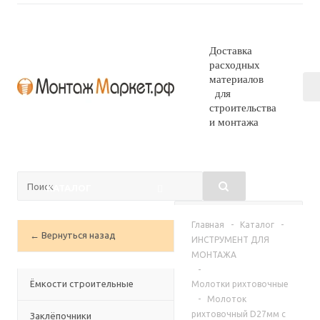
Доставка
расходных
материалов
для
строительства
и монтажа
КАТАЛОГ
Главная
-
Каталог
-
← Вернуться назад
ИНСТРУМЕНТ ДЛЯ
МОНТАЖА
-
Ёмкости строительные
Молотки рихтовочные
-
Молоток
рихтовочный D27мм с
Заклёпочники