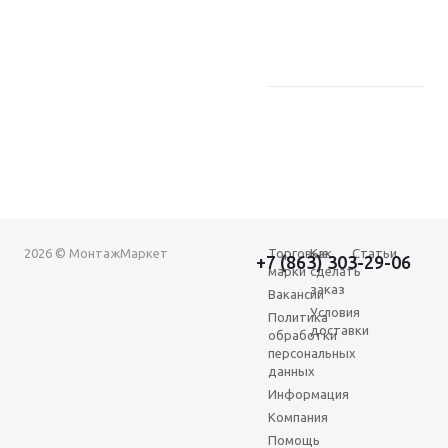
2026 © МонтажМаркет
Торговые
Как
Статьи
+7 (863) 303-29-06
марки
сделать
заказ
Вакансии
Условия
Политика
доставки
обработки
персональных
данных
Информация
Компания
Помощь