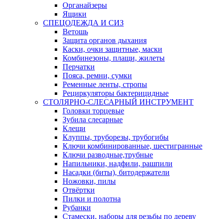
Органайзеры
Ящики
СПЕЦОДЕЖДА И СИЗ
Ветошь
Защита органов дыхания
Каски, очки защитные, маски
Комбинезоны, плащи, жилеты
Перчатки
Пояса, ремни, сумки
Ременные ленты, стропы
Рециркуляторы бактерицидные
СТОЛЯРНО-СЛЕСАРНЫЙ ИНСТРУМЕНТ
Головки торцевые
Зубила слесарные
Клещи
Клуппы, труборезы, трубогибы
Ключи комбинированные, шестигранные
Ключи разводные,трубные
Напильники, надфили, рашпили
Насадки (биты), битодержатели
Ножовки, пилы
Отвёртки
Пилки и полотна
Рубанки
Стамески, наборы для резьбы по дереву