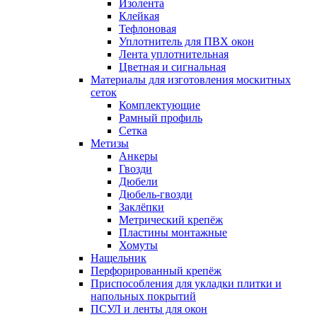
Изолента
Клейкая
Тефлоновая
Уплотнитель для ПВХ окон
Лента уплотнительная
Цветная и сигнальная
Материалы для изготовления москитных
сеток
Комплектующие
Рамный профиль
Сетка
Метизы
Анкеры
Гвозди
Дюбели
Дюбель-гвозди
Заклёпки
Метрический крепёж
Пластины монтажные
Хомуты
Нащельник
Перфорированный крепёж
Приспособления для укладки плитки и
напольных покрытий
ПСУЛ и ленты для окон