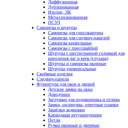
Диффузионная
Дублированная
Изолон, ЛК
Металлизированная
ПСУЛ
Саморезы и шурупы
Саморезы для гипсокартона
Саморезы для сэндвич-панелей
Саморезы кровельные
Саморезы с прессшайбой
Шурупы с шестигранной головкой для
крепления лаг и реек (глухарь)
Шурупы и саморезы оконные
Шурупы универсальные
Скобяные изделия
Сэндвич-панели
Фурнитура для окон и дверей
Детские замки на окна
Доводчики
Заглушки для подоконника и отлива
Замки, цилиндры, ответные планки
Защёлки,задвижки
Карандаши ретуширующие
Петли
Ручки оконные и дверные