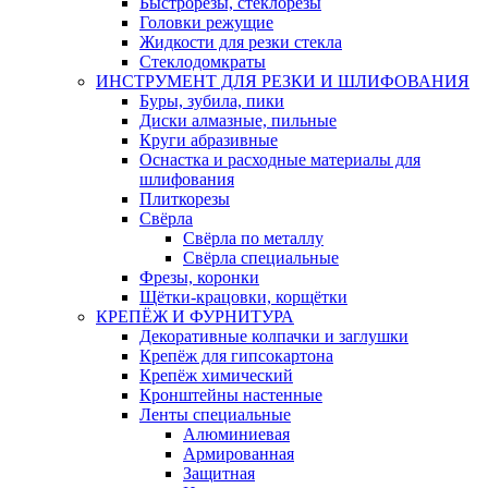
Быстрорезы, стеклорезы
Головки режущие
Жидкости для резки стекла
Стеклодомкраты
ИНСТРУМЕНТ ДЛЯ РЕЗКИ И ШЛИФОВАНИЯ
Буры, зубила, пики
Диски алмазные, пильные
Круги абразивные
Оснастка и расходные материалы для
шлифования
Плиткорезы
Свёрла
Свёрла по металлу
Свёрла специальные
Фрезы, коронки
Щётки-крацовки, корщётки
КРЕПЁЖ И ФУРНИТУРА
Декоративные колпачки и заглушки
Крепёж для гипсокартона
Крепёж химический
Кронштейны настенные
Ленты специальные
Алюминиевая
Армированная
Защитная