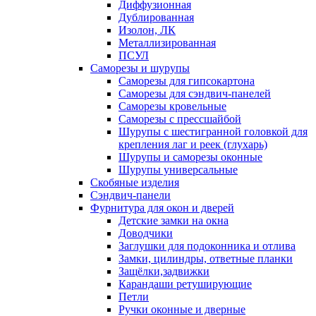
Диффузионная
Дублированная
Изолон, ЛК
Металлизированная
ПСУЛ
Саморезы и шурупы
Саморезы для гипсокартона
Саморезы для сэндвич-панелей
Саморезы кровельные
Саморезы с прессшайбой
Шурупы с шестигранной головкой для
крепления лаг и реек (глухарь)
Шурупы и саморезы оконные
Шурупы универсальные
Скобяные изделия
Сэндвич-панели
Фурнитура для окон и дверей
Детские замки на окна
Доводчики
Заглушки для подоконника и отлива
Замки, цилиндры, ответные планки
Защёлки,задвижки
Карандаши ретуширующие
Петли
Ручки оконные и дверные