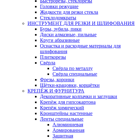
Быстрорезы, стеклорезы
Головки режущие
Жидкости для резки стекла
Стеклодомкраты
ИНСТРУМЕНТ ДЛЯ РЕЗКИ И ШЛИФОВАНИЯ
Буры, зубила, пики
Диски алмазные, пильные
Круги абразивные
Оснастка и расходные материалы для
шлифования
Плиткорезы
Свёрла
Свёрла по металлу
Свёрла специальные
Фрезы, коронки
Щётки-крацовки, корщётки
КРЕПЁЖ И ФУРНИТУРА
Декоративные колпачки и заглушки
Крепёж для гипсокартона
Крепёж химический
Кронштейны настенные
Ленты специальные
Алюминиевая
Армированная
Защитная