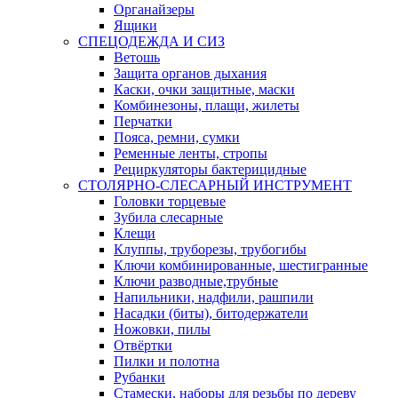
Органайзеры
Ящики
СПЕЦОДЕЖДА И СИЗ
Ветошь
Защита органов дыхания
Каски, очки защитные, маски
Комбинезоны, плащи, жилеты
Перчатки
Пояса, ремни, сумки
Ременные ленты, стропы
Рециркуляторы бактерицидные
СТОЛЯРНО-СЛЕСАРНЫЙ ИНСТРУМЕНТ
Головки торцевые
Зубила слесарные
Клещи
Клуппы, труборезы, трубогибы
Ключи комбинированные, шестигранные
Ключи разводные,трубные
Напильники, надфили, рашпили
Насадки (биты), битодержатели
Ножовки, пилы
Отвёртки
Пилки и полотна
Рубанки
Стамески, наборы для резьбы по дереву