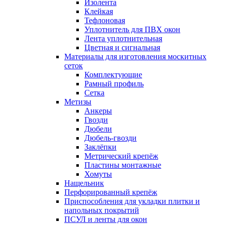
Изолента
Клейкая
Тефлоновая
Уплотнитель для ПВХ окон
Лента уплотнительная
Цветная и сигнальная
Материалы для изготовления москитных
сеток
Комплектующие
Рамный профиль
Сетка
Метизы
Анкеры
Гвозди
Дюбели
Дюбель-гвозди
Заклёпки
Метрический крепёж
Пластины монтажные
Хомуты
Нащельник
Перфорированный крепёж
Приспособления для укладки плитки и
напольных покрытий
ПСУЛ и ленты для окон