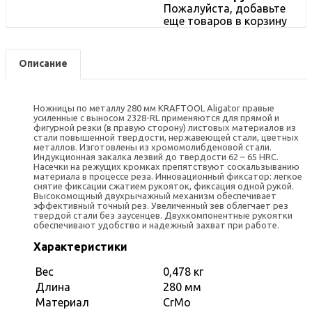
Пожалуйста, добавьте
еще товаров в корзину
Описание
Ножницы по металлу 280 мм KRAFTOOL Aligator правые
усиленные с выносом 2328-RL применяются для прямой и
фигурной резки (в правую сторону) листовых материалов из
стали повышенной твердости, нержавеющей стали, цветных
металлов. Изготовлены из хромомолибденовой стали.
Индукционная закалка лезвий до твердости 62 – 65 HRC.
Насечки на режущих кромках препятствуют соскальзыванию
материала в процессе реза. Инновационный фиксатор: легкое
снятие фиксации сжатием рукояток, фиксация одной рукой.
Высокомощный двухрычажный механизм обеспечивает
эффективный точный рез. Увеличенный зев облегчает рез
твердой стали без заусенцев. Двухкомпонентные рукоятки
обеспечивают удобство и надежный захват при работе.
Характеристики
Вес
0,478 кг
Длина
280 мм
Материал
CrMo