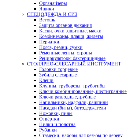
Органайзеры
Ящики
СПЕЦОДЕЖДА И СИЗ
Ветошь
Защита органов дыхания
Каски, очки защитные, маски
Комбинезоны, плащи, жилеты
Перчатки
Пояса, ремни, сумки
Ременные ленты, стропы
Рециркуляторы бактерицидные
СТОЛЯРНО-СЛЕСАРНЫЙ ИНСТРУМЕНТ
Головки торцевые
Зубила слесарные
Клещи
Клуппы, труборезы, трубогибы
Ключи комбинированные, шестигранные
Ключи разводные,трубные
Напильники, надфили, рашпили
Насадки (биты), битодержатели
Ножовки, пилы
Отвёртки
Пилки и полотна
Рубанки
Стамески, наборы для резьбы по дереву