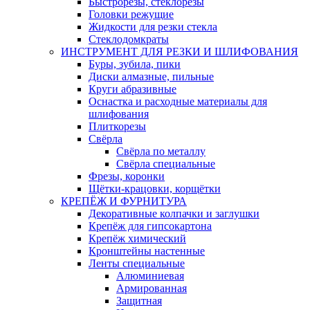
Быстрорезы, стеклорезы
Головки режущие
Жидкости для резки стекла
Стеклодомкраты
ИНСТРУМЕНТ ДЛЯ РЕЗКИ И ШЛИФОВАНИЯ
Буры, зубила, пики
Диски алмазные, пильные
Круги абразивные
Оснастка и расходные материалы для
шлифования
Плиткорезы
Свёрла
Свёрла по металлу
Свёрла специальные
Фрезы, коронки
Щётки-крацовки, корщётки
КРЕПЁЖ И ФУРНИТУРА
Декоративные колпачки и заглушки
Крепёж для гипсокартона
Крепёж химический
Кронштейны настенные
Ленты специальные
Алюминиевая
Армированная
Защитная