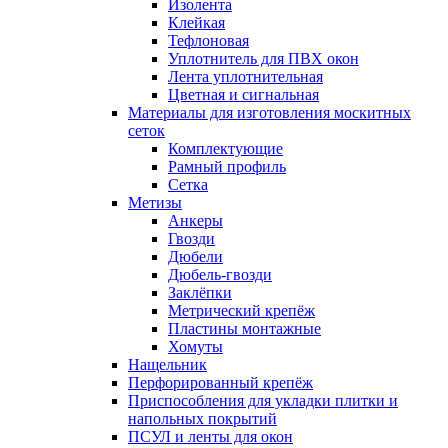
Изолента
Клейкая
Тефлоновая
Уплотнитель для ПВХ окон
Лента уплотнительная
Цветная и сигнальная
Материалы для изготовления москитных
сеток
Комплектующие
Рамный профиль
Сетка
Метизы
Анкеры
Гвозди
Дюбели
Дюбель-гвозди
Заклёпки
Метрический крепёж
Пластины монтажные
Хомуты
Нащельник
Перфорированный крепёж
Приспособления для укладки плитки и
напольных покрытий
ПСУЛ и ленты для окон