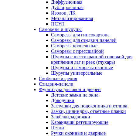
Диффузионная
Дублированная
Изолон, ЛК
Металлизированная
ПСУЛ
Саморезы и шурупы
Саморезы для гипсокартона
Саморезы для сэндвич-панелей
Саморезы кровельные
Саморезы с прессшайбой
Шурупы с шестигранной головкой для
крепления лаг и реек (глухарь)
Шурупы и саморезы оконные
Шурупы универсальные
Скобяные изделия
Сэндвич-панели
Фурнитура для окон и дверей
Детские замки на окна
Доводчики
Заглушки для подоконника и отлива
Замки, цилиндры, ответные планки
Защёлки,задвижки
Карандаши ретуширующие
Петли
Ручки оконные и дверные