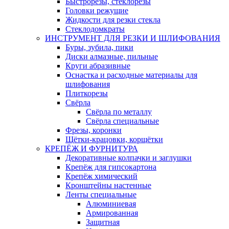
Быстрорезы, стеклорезы
Головки режущие
Жидкости для резки стекла
Стеклодомкраты
ИНСТРУМЕНТ ДЛЯ РЕЗКИ И ШЛИФОВАНИЯ
Буры, зубила, пики
Диски алмазные, пильные
Круги абразивные
Оснастка и расходные материалы для
шлифования
Плиткорезы
Свёрла
Свёрла по металлу
Свёрла специальные
Фрезы, коронки
Щётки-крацовки, корщётки
КРЕПЁЖ И ФУРНИТУРА
Декоративные колпачки и заглушки
Крепёж для гипсокартона
Крепёж химический
Кронштейны настенные
Ленты специальные
Алюминиевая
Армированная
Защитная