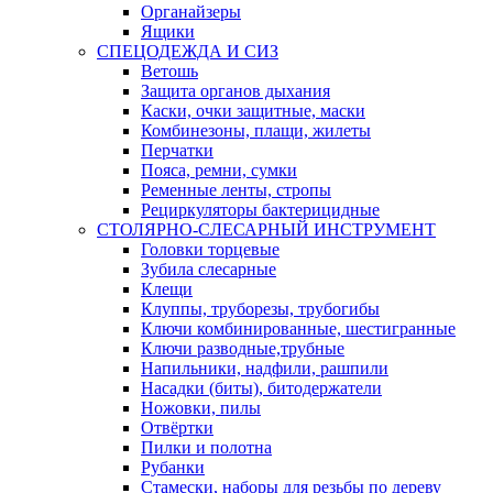
Органайзеры
Ящики
СПЕЦОДЕЖДА И СИЗ
Ветошь
Защита органов дыхания
Каски, очки защитные, маски
Комбинезоны, плащи, жилеты
Перчатки
Пояса, ремни, сумки
Ременные ленты, стропы
Рециркуляторы бактерицидные
СТОЛЯРНО-СЛЕСАРНЫЙ ИНСТРУМЕНТ
Головки торцевые
Зубила слесарные
Клещи
Клуппы, труборезы, трубогибы
Ключи комбинированные, шестигранные
Ключи разводные,трубные
Напильники, надфили, рашпили
Насадки (биты), битодержатели
Ножовки, пилы
Отвёртки
Пилки и полотна
Рубанки
Стамески, наборы для резьбы по дереву