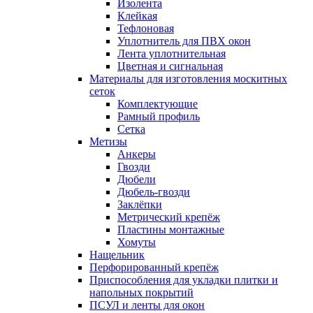
Изолента
Клейкая
Тефлоновая
Уплотнитель для ПВХ окон
Лента уплотнительная
Цветная и сигнальная
Материалы для изготовления москитных
сеток
Комплектующие
Рамный профиль
Сетка
Метизы
Анкеры
Гвозди
Дюбели
Дюбель-гвозди
Заклёпки
Метрический крепёж
Пластины монтажные
Хомуты
Нащельник
Перфорированный крепёж
Приспособления для укладки плитки и
напольных покрытий
ПСУЛ и ленты для окон