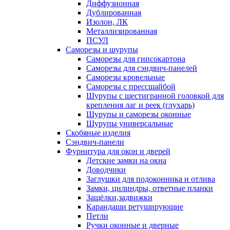
Диффузионная
Дублированная
Изолон, ЛК
Металлизированная
ПСУЛ
Саморезы и шурупы
Саморезы для гипсокартона
Саморезы для сэндвич-панелей
Саморезы кровельные
Саморезы с прессшайбой
Шурупы с шестигранной головкой для
крепления лаг и реек (глухарь)
Шурупы и саморезы оконные
Шурупы универсальные
Скобяные изделия
Сэндвич-панели
Фурнитура для окон и дверей
Детские замки на окна
Доводчики
Заглушки для подоконника и отлива
Замки, цилиндры, ответные планки
Защёлки,задвижки
Карандаши ретуширующие
Петли
Ручки оконные и дверные