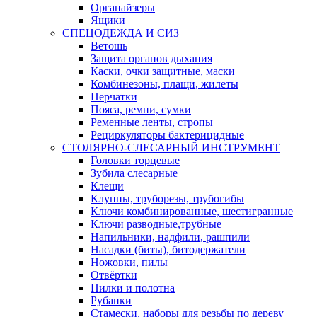
Органайзеры
Ящики
СПЕЦОДЕЖДА И СИЗ
Ветошь
Защита органов дыхания
Каски, очки защитные, маски
Комбинезоны, плащи, жилеты
Перчатки
Пояса, ремни, сумки
Ременные ленты, стропы
Рециркуляторы бактерицидные
СТОЛЯРНО-СЛЕСАРНЫЙ ИНСТРУМЕНТ
Головки торцевые
Зубила слесарные
Клещи
Клуппы, труборезы, трубогибы
Ключи комбинированные, шестигранные
Ключи разводные,трубные
Напильники, надфили, рашпили
Насадки (биты), битодержатели
Ножовки, пилы
Отвёртки
Пилки и полотна
Рубанки
Стамески, наборы для резьбы по дереву