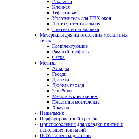
Изолента
Клейкая
Тефлоновая
Уплотнитель для ПВХ окон
Лента уплотнительная
Цветная и сигнальная
Материалы для изготовления москитных
сеток
Комплектующие
Рамный профиль
Сетка
Метизы
Анкеры
Гвозди
Дюбели
Дюбель-гвозди
Заклёпки
Метрический крепёж
Пластины монтажные
Хомуты
Нащельник
Перфорированный крепёж
Приспособления для укладки плитки и
напольных покрытий
ПСУЛ и ленты для окон