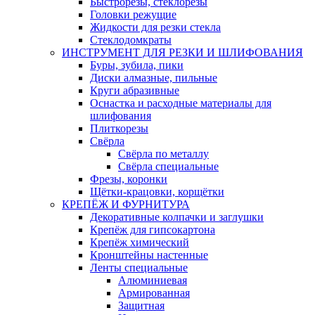
Быстрорезы, стеклорезы
Головки режущие
Жидкости для резки стекла
Стеклодомкраты
ИНСТРУМЕНТ ДЛЯ РЕЗКИ И ШЛИФОВАНИЯ
Буры, зубила, пики
Диски алмазные, пильные
Круги абразивные
Оснастка и расходные материалы для
шлифования
Плиткорезы
Свёрла
Свёрла по металлу
Свёрла специальные
Фрезы, коронки
Щётки-крацовки, корщётки
КРЕПЁЖ И ФУРНИТУРА
Декоративные колпачки и заглушки
Крепёж для гипсокартона
Крепёж химический
Кронштейны настенные
Ленты специальные
Алюминиевая
Армированная
Защитная