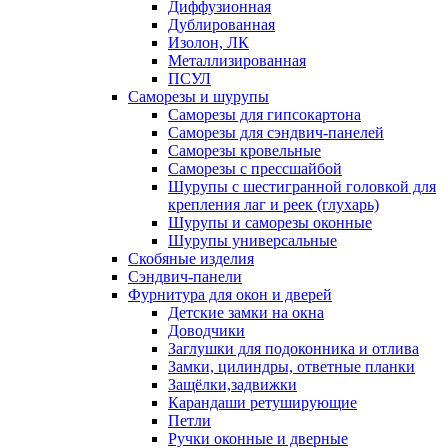
Диффузионная
Дублированная
Изолон, ЛК
Металлизированная
ПСУЛ
Саморезы и шурупы
Саморезы для гипсокартона
Саморезы для сэндвич-панелей
Саморезы кровельные
Саморезы с прессшайбой
Шурупы с шестигранной головкой для
крепления лаг и реек (глухарь)
Шурупы и саморезы оконные
Шурупы универсальные
Скобяные изделия
Сэндвич-панели
Фурнитура для окон и дверей
Детские замки на окна
Доводчики
Заглушки для подоконника и отлива
Замки, цилиндры, ответные планки
Защёлки,задвижки
Карандаши ретуширующие
Петли
Ручки оконные и дверные