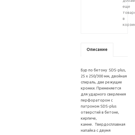
добав
еще
товар
в
корзи
Описание
Бур по бетону SDS-plus,
25 х 250/300 мм, двойная
спираль, две режущие
кромки. Применяется
для ударного сверления
перфоратором с
патроном SDS-plus
отверстий в бетоне,
кирпиче,
камне. Твердосплавная
напайка с двумя