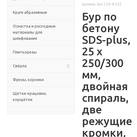
кромки, (шт.) 36-4-325
Круги абразивные
Бур по
бетону
Оснастка и расходные
материалы для
SDS-plus,
шлифования
25 х
Плиткорезы
250/300
Свёрла
мм,
Фрезы, коронки
двойная
Щётки-крацовки,
спираль,
корщётки
две
режущие
кромки,