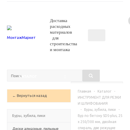
Доставка
расходных
материалов
для
строительства
и монтажа
КАТАЛОГ
Главная
-
Каталог
-
← Вернуться назад
ИНСТРУМЕНТ ДЛЯ РЕЗКИ
И ШЛИФОВАНИЯ
-
Буры, зубила, пики
-
Буры, зубила, пики
Бур по бетону SDS-plus, 25
х 250/300 мм, двойная
спираль, две режущие
Диски алмазные, пильные