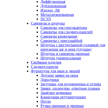
Диффузионная
Дублированная
Изолон, ЛК
Металлизированная
ПСУЛ
Саморезы и шурупы
Саморезы для гипсокартона
Саморезы для сэндвич-панелей
Саморезы кровельные
Саморезы с прессшайбой
Шурупы с шестигранной головкой для
крепления лаг и реек (глухарь)
Шурупы и саморезы оконные
Шурупы универсальные
Скобяные изделия
Сэндвич-панели
Фурнитура для окон и дверей
Детские замки на окна
Доводчики
Заглушки для подоконника и отлива
Замки, цилиндры, ответные планки
Защёлки,задвижки
Карандаши ретуширующие
Петли
Ручки оконные и дверные