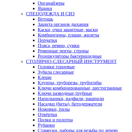
Органайзеры
Ящики
СПЕЦОДЕЖДА И СИЗ
Ветошь
Защита органов дыхания
Каски, очки защитные, маски
Комбинезоны, плащи, жилеты
Перчатки
Пояса, ремни, сумки
Ременные ленты, стропы
Рециркуляторы бактерицидные
СТОЛЯРНО-СЛЕСАРНЫЙ ИНСТРУМЕНТ
Головки торцевые
Зубила слесарные
Клещи
Клуппы, труборезы, трубогибы
Ключи комбинированные, шестигранные
Ключи разводные,трубные
Напильники, надфили, рашпили
Насадки (биты), битодержатели
Ножовки, пилы
Отвёртки
Пилки и полотна
Рубанки
Стамески, наборы для резьбы по дереву