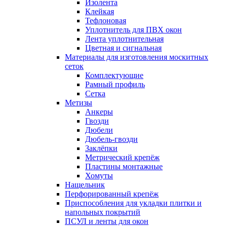
Изолента
Клейкая
Тефлоновая
Уплотнитель для ПВХ окон
Лента уплотнительная
Цветная и сигнальная
Материалы для изготовления москитных
сеток
Комплектующие
Рамный профиль
Сетка
Метизы
Анкеры
Гвозди
Дюбели
Дюбель-гвозди
Заклёпки
Метрический крепёж
Пластины монтажные
Хомуты
Нащельник
Перфорированный крепёж
Приспособления для укладки плитки и
напольных покрытий
ПСУЛ и ленты для окон