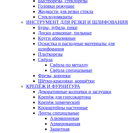
Быстрорезы, стеклорезы
Головки режущие
Жидкости для резки стекла
Стеклодомкраты
ИНСТРУМЕНТ ДЛЯ РЕЗКИ И ШЛИФОВАНИЯ
Буры, зубила, пики
Диски алмазные, пильные
Круги абразивные
Оснастка и расходные материалы для
шлифования
Плиткорезы
Свёрла
Свёрла по металлу
Свёрла специальные
Фрезы, коронки
Щётки-крацовки, корщётки
КРЕПЁЖ И ФУРНИТУРА
Декоративные колпачки и заглушки
Крепёж для гипсокартона
Крепёж химический
Кронштейны настенные
Ленты специальные
Алюминиевая
Армированная
Защитная