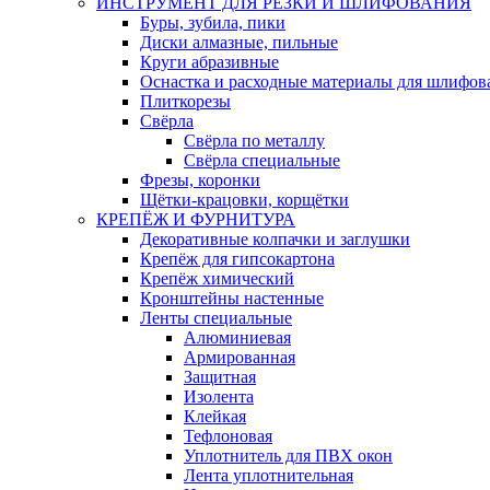
ИНСТРУМЕНТ ДЛЯ РЕЗКИ И ШЛИФОВАНИЯ
Буры, зубила, пики
Диски алмазные, пильные
Круги абразивные
Оснастка и расходные материалы для шлифов
Плиткорезы
Свёрла
Свёрла по металлу
Свёрла специальные
Фрезы, коронки
Щётки-крацовки, корщётки
КРЕПЁЖ И ФУРНИТУРА
Декоративные колпачки и заглушки
Крепёж для гипсокартона
Крепёж химический
Кронштейны настенные
Ленты специальные
Алюминиевая
Армированная
Защитная
Изолента
Клейкая
Тефлоновая
Уплотнитель для ПВХ окон
Лента уплотнительная