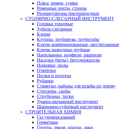
Пояса, ремни, сумки
Ременные ленты, стропы
Рециркуляторы бактерицидные
СТОЛЯРНО-СЛЕСАРНЫЙ ИНСТРУМЕНТ
Головки торцевые
Зубила слесарные
Клещи
Клуппы, труборезы, трубогибы
Ключи комбинированные, шестигранные
Ключи разводные,трубные
Напильники, надфили, рашпили
Насадки (биты), битодержатели
Ножовки, пилы
Отвёртки
Пилки и полотна
Рубанки
Стамески, наборы для резьбы по дереву
Степлеры, скобы
Струбцины, тиски
Ударно-рычажный инструмент
Шарнирно-губцевый инструмент
СТРОИТЕЛЬНАЯ ХИМИЯ
Газ универсальный
Герметики
Грунты, эмали, краски, лаки