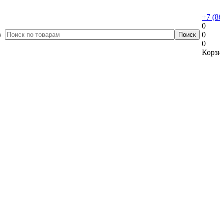
+7 (8
0
в
0
0
Корзи