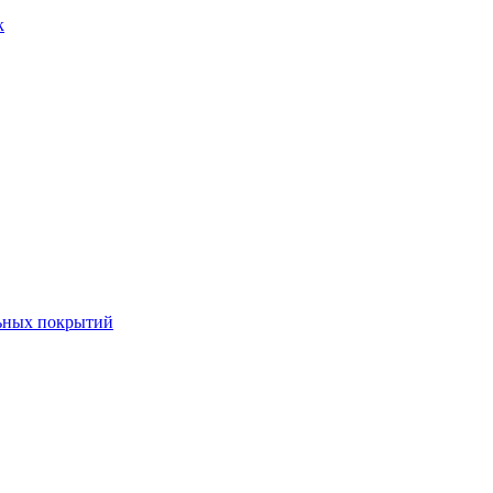
к
льных покрытий