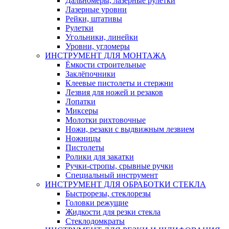
Дальномеры, лазерные рулетки
Лазерные уровни
Рейки, штативы
Рулетки
Угольники, линейки
Уровни, угломеры
ИНСТРУМЕНТ ДЛЯ МОНТАЖА
Ёмкости строительные
Заклёпочники
Клеевые пистолеты и стержни
Лезвия для ножей и резаков
Лопатки
Миксеры
Молотки рихтовочные
Ножи, резаки с выдвижным лезвием
Ножницы
Пистолеты
Ролики для закатки
Ручки-стропы, срывные ручки
Специальный инструмент
ИНСТРУМЕНТ ДЛЯ ОБРАБОТКИ СТЕКЛА
Быстрорезы, стеклорезы
Головки режущие
Жидкости для резки стекла
Стеклодомкраты