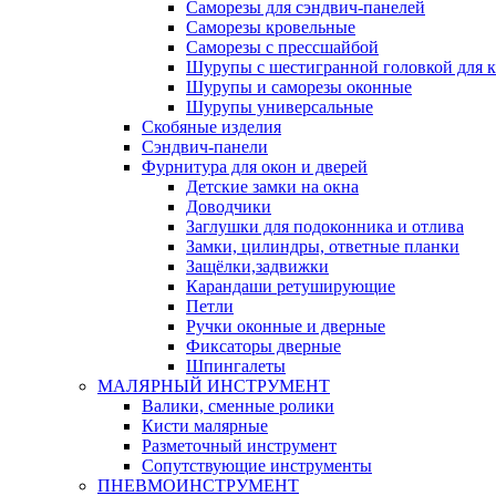
Саморезы для сэндвич-панелей
Саморезы кровельные
Саморезы с прессшайбой
Шурупы с шестигранной головкой для кр
Шурупы и саморезы оконные
Шурупы универсальные
Скобяные изделия
Сэндвич-панели
Фурнитура для окон и дверей
Детские замки на окна
Доводчики
Заглушки для подоконника и отлива
Замки, цилиндры, ответные планки
Защёлки,задвижки
Карандаши ретуширующие
Петли
Ручки оконные и дверные
Фиксаторы дверные
Шпингалеты
МАЛЯРНЫЙ ИНСТРУМЕНТ
Валики, сменные ролики
Кисти малярные
Разметочный инструмент
Сопутствующие инструменты
ПНЕВМОИНСТРУМЕНТ