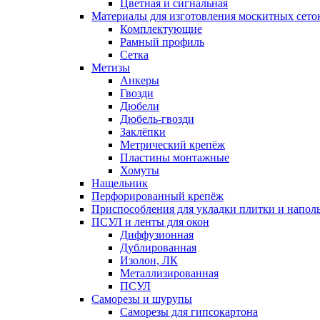
Цветная и сигнальная
Материалы для изготовления москитных сето
Комплектующие
Рамный профиль
Сетка
Метизы
Анкеры
Гвозди
Дюбели
Дюбель-гвозди
Заклёпки
Метрический крепёж
Пластины монтажные
Хомуты
Нащельник
Перфорированный крепёж
Приспособления для укладки плитки и напо
ПСУЛ и ленты для окон
Диффузионная
Дублированная
Изолон, ЛК
Металлизированная
ПСУЛ
Саморезы и шурупы
Саморезы для гипсокартона