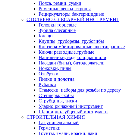
Пояса, ремни, сумки
Ременные ленты, стропы
Рециркуляторы бактерицидные
СТОЛЯРНО-СЛЕСАРНЫЙ ИНСТРУМЕНТ
Головки торцевые
Зубила слесарные
Клещи
Клуппы, труборезы, трубогибы
Ключи комбинированные, шестигранные
Ключи разводные,трубные
Напильники, надфили, рашпили
Насадки (биты), битодержатели
Ножовки, пилы
Отвёртки
Пилки и полотна
Рубанки
Стамески, наборы для резьбы по дереву
Степлеры, скобы
Струбцины, тиски
Ударно-рычажный инструмент
Шарнирно-губцевый инструмент
СТРОИТЕЛЬНАЯ ХИМИЯ
Газ универсальный
Герметики
Грунты, эмали, краски, лаки