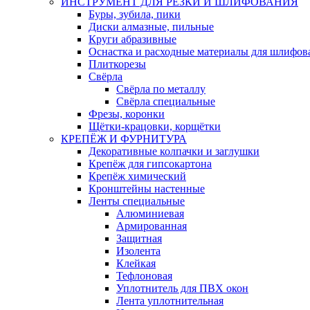
ИНСТРУМЕНТ ДЛЯ РЕЗКИ И ШЛИФОВАНИЯ
Буры, зубила, пики
Диски алмазные, пильные
Круги абразивные
Оснастка и расходные материалы для шлифов
Плиткорезы
Свёрла
Свёрла по металлу
Свёрла специальные
Фрезы, коронки
Щётки-крацовки, корщётки
КРЕПЁЖ И ФУРНИТУРА
Декоративные колпачки и заглушки
Крепёж для гипсокартона
Крепёж химический
Кронштейны настенные
Ленты специальные
Алюминиевая
Армированная
Защитная
Изолента
Клейкая
Тефлоновая
Уплотнитель для ПВХ окон
Лента уплотнительная