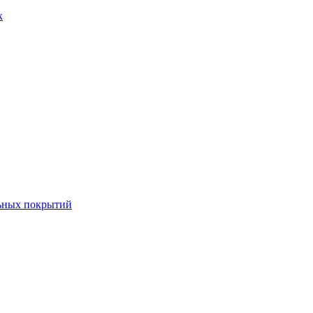
к
льных покрытий