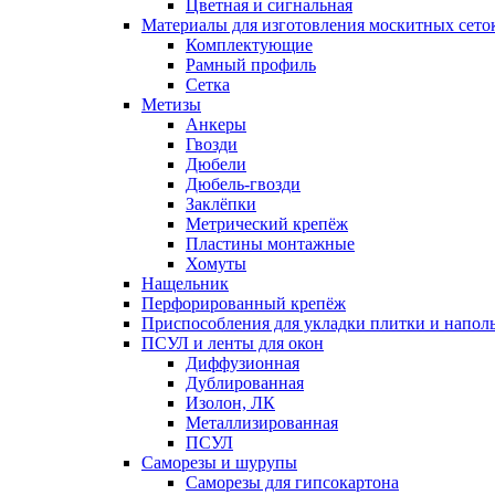
Цветная и сигнальная
Материалы для изготовления москитных сето
Комплектующие
Рамный профиль
Сетка
Метизы
Анкеры
Гвозди
Дюбели
Дюбель-гвозди
Заклёпки
Метрический крепёж
Пластины монтажные
Хомуты
Нащельник
Перфорированный крепёж
Приспособления для укладки плитки и напо
ПСУЛ и ленты для окон
Диффузионная
Дублированная
Изолон, ЛК
Металлизированная
ПСУЛ
Саморезы и шурупы
Саморезы для гипсокартона