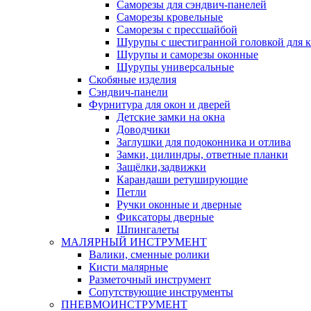
Саморезы для сэндвич-панелей
Саморезы кровельные
Саморезы с прессшайбой
Шурупы с шестигранной головкой для кр
Шурупы и саморезы оконные
Шурупы универсальные
Скобяные изделия
Сэндвич-панели
Фурнитура для окон и дверей
Детские замки на окна
Доводчики
Заглушки для подоконника и отлива
Замки, цилиндры, ответные планки
Защёлки,задвижки
Карандаши ретуширующие
Петли
Ручки оконные и дверные
Фиксаторы дверные
Шпингалеты
МАЛЯРНЫЙ ИНСТРУМЕНТ
Валики, сменные ролики
Кисти малярные
Разметочный инструмент
Сопутствующие инструменты
ПНЕВМОИНСТРУМЕНТ