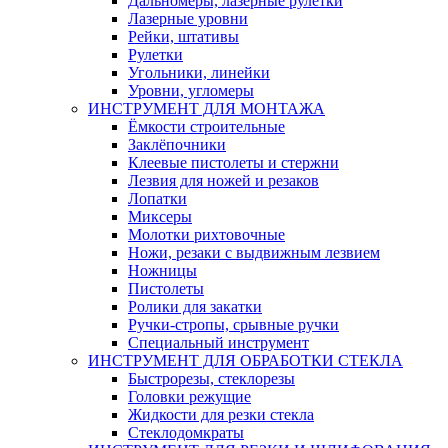
Дальномеры, лазерные рулетки
Лазерные уровни
Рейки, штативы
Рулетки
Угольники, линейки
Уровни, угломеры
ИНСТРУМЕНТ ДЛЯ МОНТАЖА
Ёмкости строительные
Заклёпочники
Клеевые пистолеты и стержни
Лезвия для ножей и резаков
Лопатки
Миксеры
Молотки рихтовочные
Ножи, резаки с выдвижным лезвием
Ножницы
Пистолеты
Ролики для закатки
Ручки-стропы, срывные ручки
Специальный инструмент
ИНСТРУМЕНТ ДЛЯ ОБРАБОТКИ СТЕКЛА
Быстрорезы, стеклорезы
Головки режущие
Жидкости для резки стекла
Стеклодомкраты