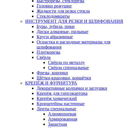
Быстрорезы, стеклорезы
Головки режущие
Жидкости для резки стекла
Стеклодомкраты
ИНСТРУМЕНТ ДЛЯ РЕЗКИ И ШЛИФОВАНИЯ
Буры, зубила, пики
Диски алмазные, пильные
Круги абразивные
Оснастка и расходные материалы для
шлифования
Плиткорезы
Свёрла
Свёрла по металлу
Свёрла специальные
Фрезы, коронки
Щётки-крацовки, корщётки
КРЕПЁЖ И ФУРНИТУРА
Декоративные колпачки и заглушки
Крепёж для гипсокартона
Крепёж химический
Кронштейны настенные
Ленты специальные
Алюминиевая
Армированная
Защитная