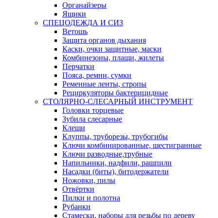
Органайзеры
Ящики
СПЕЦОДЕЖДА И СИЗ
Ветошь
Защита органов дыхания
Каски, очки защитные, маски
Комбинезоны, плащи, жилеты
Перчатки
Пояса, ремни, сумки
Ременные ленты, стропы
Рециркуляторы бактерицидные
СТОЛЯРНО-СЛЕСАРНЫЙ ИНСТРУМЕНТ
Головки торцевые
Зубила слесарные
Клещи
Клуппы, труборезы, трубогибы
Ключи комбинированные, шестигранные
Ключи разводные,трубные
Напильники, надфили, рашпили
Насадки (биты), битодержатели
Ножовки, пилы
Отвёртки
Пилки и полотна
Рубанки
Стамески, наборы для резьбы по дереву