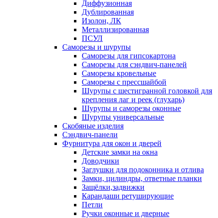
Диффузионная
Дублированная
Изолон, ЛК
Металлизированная
ПСУЛ
Саморезы и шурупы
Саморезы для гипсокартона
Саморезы для сэндвич-панелей
Саморезы кровельные
Саморезы с прессшайбой
Шурупы с шестигранной головкой для
крепления лаг и реек (глухарь)
Шурупы и саморезы оконные
Шурупы универсальные
Скобяные изделия
Сэндвич-панели
Фурнитура для окон и дверей
Детские замки на окна
Доводчики
Заглушки для подоконника и отлива
Замки, цилиндры, ответные планки
Защёлки,задвижки
Карандаши ретуширующие
Петли
Ручки оконные и дверные