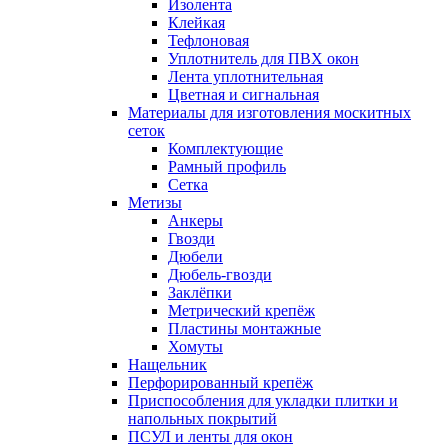
Изолента
Клейкая
Тефлоновая
Уплотнитель для ПВХ окон
Лента уплотнительная
Цветная и сигнальная
Материалы для изготовления москитных
сеток
Комплектующие
Рамный профиль
Сетка
Метизы
Анкеры
Гвозди
Дюбели
Дюбель-гвозди
Заклёпки
Метрический крепёж
Пластины монтажные
Хомуты
Нащельник
Перфорированный крепёж
Приспособления для укладки плитки и
напольных покрытий
ПСУЛ и ленты для окон