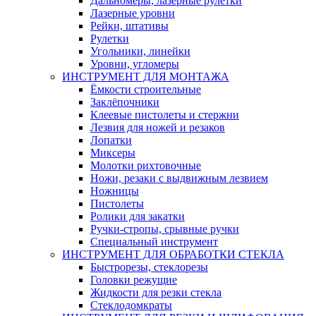
Дальномеры, лазерные рулетки
Лазерные уровни
Рейки, штативы
Рулетки
Угольники, линейки
Уровни, угломеры
ИНСТРУМЕНТ ДЛЯ МОНТАЖА
Ёмкости строительные
Заклёпочники
Клеевые пистолеты и стержни
Лезвия для ножей и резаков
Лопатки
Миксеры
Молотки рихтовочные
Ножи, резаки с выдвижным лезвием
Ножницы
Пистолеты
Ролики для закатки
Ручки-стропы, срывные ручки
Специальный инструмент
ИНСТРУМЕНТ ДЛЯ ОБРАБОТКИ СТЕКЛА
Быстрорезы, стеклорезы
Головки режущие
Жидкости для резки стекла
Стеклодомкраты