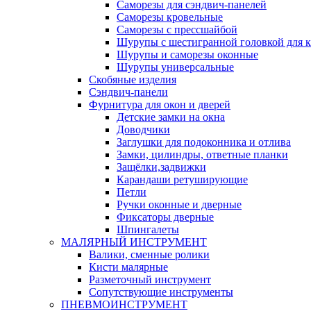
Саморезы для сэндвич-панелей
Саморезы кровельные
Саморезы с прессшайбой
Шурупы с шестигранной головкой для кр
Шурупы и саморезы оконные
Шурупы универсальные
Скобяные изделия
Сэндвич-панели
Фурнитура для окон и дверей
Детские замки на окна
Доводчики
Заглушки для подоконника и отлива
Замки, цилиндры, ответные планки
Защёлки,задвижки
Карандаши ретуширующие
Петли
Ручки оконные и дверные
Фиксаторы дверные
Шпингалеты
МАЛЯРНЫЙ ИНСТРУМЕНТ
Валики, сменные ролики
Кисти малярные
Разметочный инструмент
Сопутствующие инструменты
ПНЕВМОИНСТРУМЕНТ