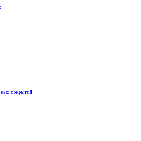
к
льных покрытий