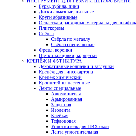
ИНСТРУМЕНТ ДЛЯ РЕЗКИ И ШЛИФОВАНИЯ
Буры, зубила, пики
Диски алмазные, пильные
Круги абразивные
Оснастка и расходные материалы для шлифов
Плиткорезы
Свёрла
Свёрла по металлу
Свёрла специальные
Фрезы, коронки
Щётки-крацовки, корщётки
КРЕПЁЖ И ФУРНИТУРА
Декоративные колпачки и заглушки
Крепёж для гипсокартона
Крепёж химический
Кронштейны настенные
Ленты специальные
Алюминиевая
Армированная
Защитная
Изолента
Клейкая
Тефлоновая
Уплотнитель для ПВХ окон
Лента уплотнительная