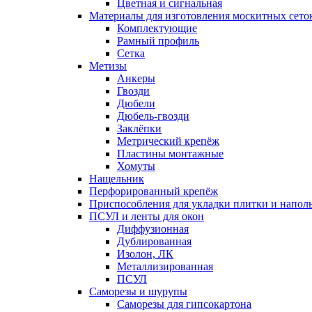
Цветная и сигнальная
Материалы для изготовления москитных сето
Комплектующие
Рамный профиль
Сетка
Метизы
Анкеры
Гвозди
Дюбели
Дюбель-гвозди
Заклёпки
Метрический крепёж
Пластины монтажные
Хомуты
Нащельник
Перфорированный крепёж
Приспособления для укладки плитки и напо
ПСУЛ и ленты для окон
Диффузионная
Дублированная
Изолон, ЛК
Металлизированная
ПСУЛ
Саморезы и шурупы
Саморезы для гипсокартона