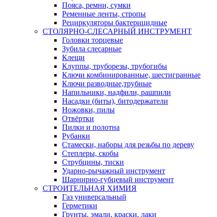
Пояса, ремни, сумки
Ременные ленты, стропы
Рециркуляторы бактерицидные
СТОЛЯРНО-СЛЕСАРНЫЙ ИНСТРУМЕНТ
Головки торцевые
Зубила слесарные
Клещи
Клуппы, труборезы, трубогибы
Ключи комбинированные, шестигранные
Ключи разводные,трубные
Напильники, надфили, рашпили
Насадки (биты), битодержатели
Ножовки, пилы
Отвёртки
Пилки и полотна
Рубанки
Стамески, наборы для резьбы по дереву
Степлеры, скобы
Струбцины, тиски
Ударно-рычажный инструмент
Шарнирно-губцевый инструмент
СТРОИТЕЛЬНАЯ ХИМИЯ
Газ универсальный
Герметики
Грунты, эмали, краски, лаки