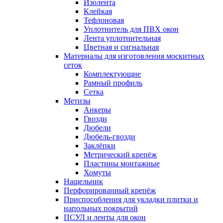
Изолента
Клейкая
Тефлоновая
Уплотнитель для ПВХ окон
Лента уплотнительная
Цветная и сигнальная
Материалы для изготовления москитных
сеток
Комплектующие
Рамный профиль
Сетка
Метизы
Анкеры
Гвозди
Дюбели
Дюбель-гвозди
Заклёпки
Метрический крепёж
Пластины монтажные
Хомуты
Нащельник
Перфорированный крепёж
Приспособления для укладки плитки и
напольных покрытий
ПСУЛ и ленты для окон