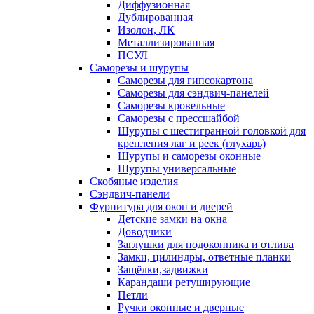
Диффузионная
Дублированная
Изолон, ЛК
Металлизированная
ПСУЛ
Саморезы и шурупы
Саморезы для гипсокартона
Саморезы для сэндвич-панелей
Саморезы кровельные
Саморезы с прессшайбой
Шурупы с шестигранной головкой для
крепления лаг и реек (глухарь)
Шурупы и саморезы оконные
Шурупы универсальные
Скобяные изделия
Сэндвич-панели
Фурнитура для окон и дверей
Детские замки на окна
Доводчики
Заглушки для подоконника и отлива
Замки, цилиндры, ответные планки
Защёлки,задвижки
Карандаши ретуширующие
Петли
Ручки оконные и дверные