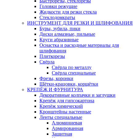
Быстрорезы, стеклорезы
Головки режущие
Жидкости для резки стекла
Стеклодомкраты
ИНСТРУМЕНТ ДЛЯ РЕЗКИ И ШЛИФОВАНИЯ
Буры, зубила, пики
Диски алмазные, пильные
Круги абразивные
Оснастка и расходные материалы для
шлифования
Плиткорезы
Свёрла
Свёрла по металлу
Свёрла специальные
Фрезы, коронки
Щётки-крацовки, корщётки
КРЕПЁЖ И ФУРНИТУРА
Декоративные колпачки и заглушки
Крепёж для гипсокартона
Крепёж химический
Кронштейны настенные
Ленты специальные
Алюминиевая
Армированная
Защитная