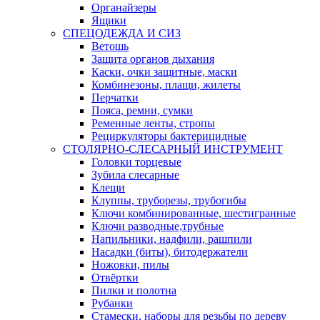
Органайзеры
Ящики
СПЕЦОДЕЖДА И СИЗ
Ветошь
Защита органов дыхания
Каски, очки защитные, маски
Комбинезоны, плащи, жилеты
Перчатки
Пояса, ремни, сумки
Ременные ленты, стропы
Рециркуляторы бактерицидные
СТОЛЯРНО-СЛЕСАРНЫЙ ИНСТРУМЕНТ
Головки торцевые
Зубила слесарные
Клещи
Клуппы, труборезы, трубогибы
Ключи комбинированные, шестигранные
Ключи разводные,трубные
Напильники, надфили, рашпили
Насадки (биты), битодержатели
Ножовки, пилы
Отвёртки
Пилки и полотна
Рубанки
Стамески, наборы для резьбы по дереву