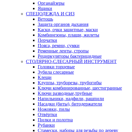
Органайзеры
Ящики
СПЕЦОДЕЖДА И СИЗ
Ветошь
Защита органов дыхания
Каски, очки защитные, маски
Комбинезоны, плащи, жилеты
Перчатки
Пояса, ремни, сумки
Ременные ленты, стропы
Рециркуляторы бактерицидные
СТОЛЯРНО-СЛЕСАРНЫЙ ИНСТРУМЕНТ
Головки торцевые
Зубила слесарные
Клещи
Клуппы, труборезы, трубогибы
Ключи комбинированные, шестигранные
Ключи разводные,трубные
Напильники, надфили, рашпили
Насадки (биты), битодержатели
Ножовки, пилы
Отвёртки
Пилки и полотна
Рубанки
Стамески, наборы для резьбы по дереву