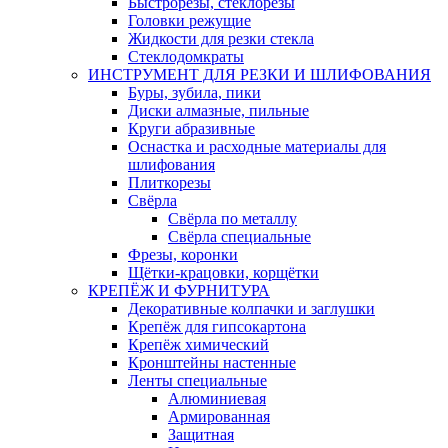
Быстрорезы, стеклорезы
Головки режущие
Жидкости для резки стекла
Стеклодомкраты
ИНСТРУМЕНТ ДЛЯ РЕЗКИ И ШЛИФОВАНИЯ
Буры, зубила, пики
Диски алмазные, пильные
Круги абразивные
Оснастка и расходные материалы для
шлифования
Плиткорезы
Свёрла
Свёрла по металлу
Свёрла специальные
Фрезы, коронки
Щётки-крацовки, корщётки
КРЕПЁЖ И ФУРНИТУРА
Декоративные колпачки и заглушки
Крепёж для гипсокартона
Крепёж химический
Кронштейны настенные
Ленты специальные
Алюминиевая
Армированная
Защитная