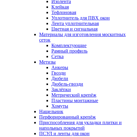
Изолента
Клейкая
Тефлоновая
Уплотнитель для ПВХ окон
Лента уплотнительная
Цветная и сигнальная
Материалы для изготовления москитных
сеток
Комплектующие
Рамный профиль
Сетка
Метизы
Анкеры
Гвозди
Дюбели
Дюбель-гвозди
Заклёпки
Метрический крепёж
Пластины монтажные
Хомуты
Нащельник
Перфорированный крепёж
Приспособления для укладки плитки и
напольных покрытий
ПСУЛ и ленты для окон