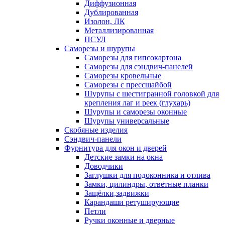
Диффузионная
Дублированная
Изолон, ЛК
Металлизированная
ПСУЛ
Саморезы и шурупы
Саморезы для гипсокартона
Саморезы для сэндвич-панелей
Саморезы кровельные
Саморезы с прессшайбой
Шурупы с шестигранной головкой для
крепления лаг и реек (глухарь)
Шурупы и саморезы оконные
Шурупы универсальные
Скобяные изделия
Сэндвич-панели
Фурнитура для окон и дверей
Детские замки на окна
Доводчики
Заглушки для подоконника и отлива
Замки, цилиндры, ответные планки
Защёлки,задвижки
Карандаши ретуширующие
Петли
Ручки оконные и дверные